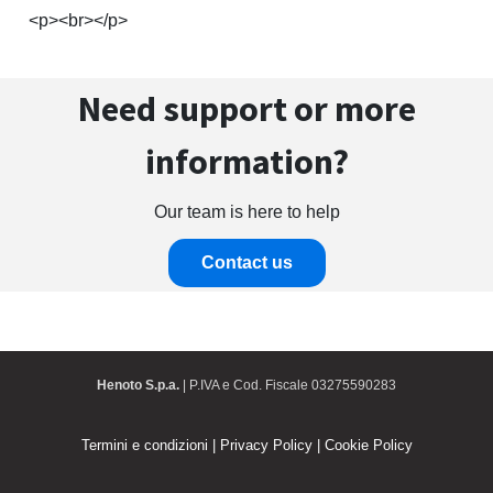
<p><br></p>
Need support or more
information?
Our team is here to help
Contact us
Henoto S.p.a.
| P.IVA e Cod. Fiscale 03275590283
Termini e condizioni
|
Privacy Policy
|
Cookie Policy