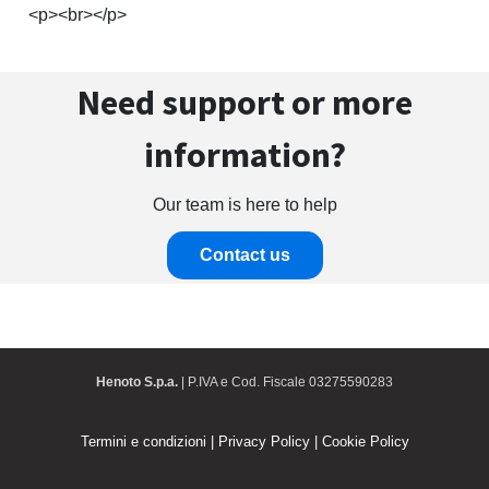
<p><br></p>
Need support or more
information?
Our team is here to help
Contact us
Henoto S.p.a.
| P.IVA e Cod. Fiscale 03275590283
Termini e condizioni
|
Privacy Policy
|
Cookie Policy